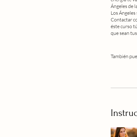
Ángeles de l
Los Ángeles 
Contactar co
éste curso t
que sean tus
También pued
Instru