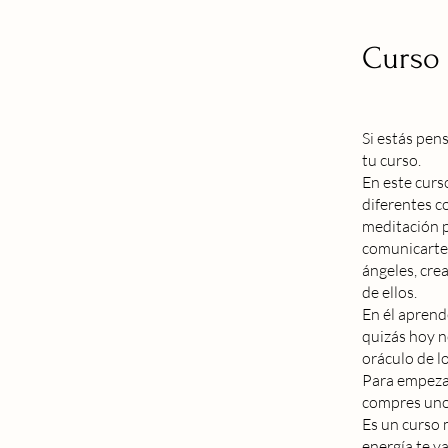
Curso
Si estás pen
tu curso.
En este curs
diferentes c
meditación p
comunicarte 
ángeles, cre
de ellos.
En él aprend
quizás hoy n
oráculo de l
Para empezar
compres uno 
Es un curso 
energía te v