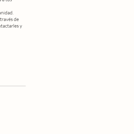
anidad.
 través de
ntactarles y