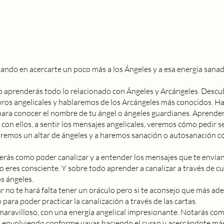
sando en acercarte un poco más a los Ángeles y a esa energía sanad
o aprenderás todo lo relacionado con Ángeles y Arcángeles. Descub
oros angelicales y hablaremos de los Arcángeles más conocidos. H
ara conocer el nombre de tu ángel o ángeles guardianes. Aprender
con ellos, a sentir los mensajes angelicales, veremos cómo pedir se
aremos un altar de ángeles y a haremos sanación o autosanación c
erás como poder canalizar y a entender los mensajes que te envía
o eres consciente. Y sobre todo aprender a canalizar a través de c
os ángeles.
 no te hará falta tener un oráculo pero si te aconsejo que más ade
para poder practicar la canalización a través de las cartas.
maravilloso, con una energía angelical impresionante. Notarás co
a envolviendo conforme vayas haciendo el curso y acercándote más