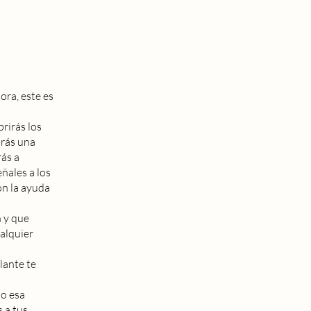
ora, este es
rirás los
arás una
ás a
ñales a los
on la ayuda
n y que
ualquier
lante te
mo esa
 a tus